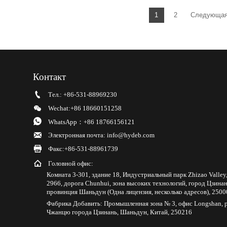
1
2
Следующа
Контакт

Тел.: +86-531-88969230

Wechat:+86 18660151258

WhatsApp：+86 18766156121

Электронная почта: info@hydeb.com

Факс:+86-531-88961739

Головной офис:
Комната 3-301, здание 18, Индустриальный парк Zhizao Valley
2966, дорога Chunhui, зона высоких технологий, город Цзинан
провинция Шаньдун (Одна лицензия, несколько адресов), 2500
Фабрика Добавить: Промышленная зона № 3, офис Longshan, 
Чжанцю города Цзинань, Шаньдун, Китай, 250216