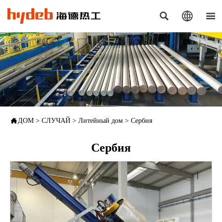




ДОМ
>
СЛУЧАЙ
>
Литейный дом
>
Сербия
Сербия