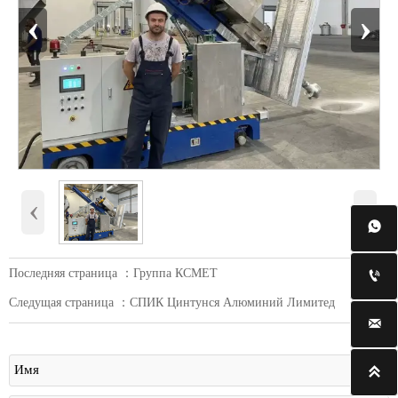
‹
›
‹
›

Последняя страница ：
Группа КСМЕТ

Следущая страница ：
СПИК Цинтунся Алюминий Лимитед

