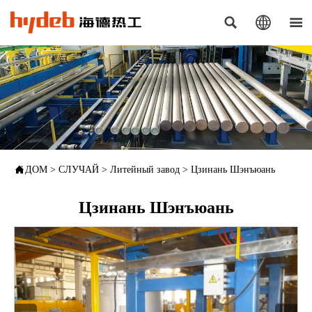




ДОМ
>
СЛУЧАЙ
>
Литейный завод
>
Цзинань Шэнъюань
Цзинань Шэнъюань