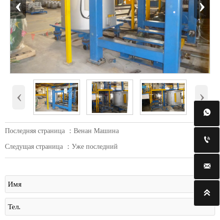
‹
›
‹
›

Последняя страница ：
Венан Машина

Следущая страница ：Уже последний

