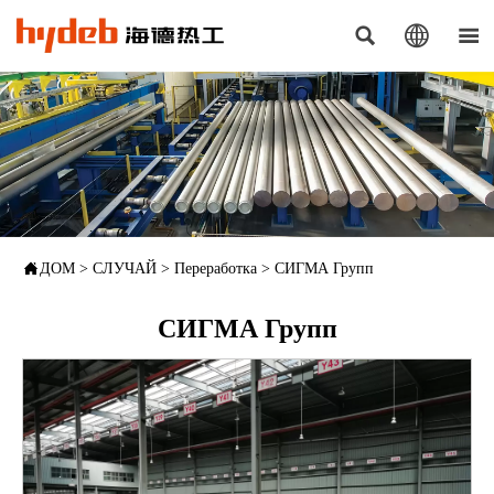




ДОМ
>
СЛУЧАЙ
>
Переработка
>
СИГМА Групп
СИГМА Групп