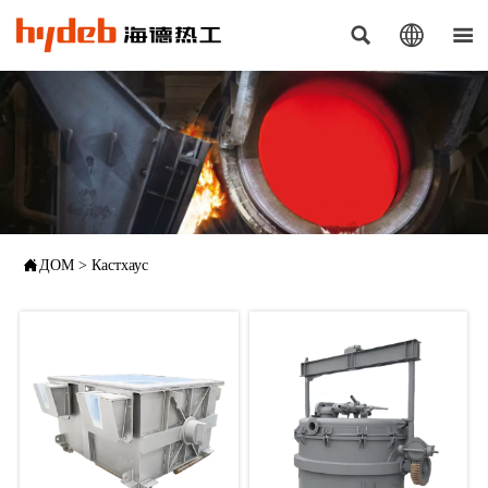




ДОМ
>
Кастхаус