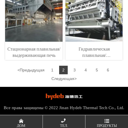
Стационарная плавильная/
Гидравлическая
выдерживающая печь
плавильная/
выдерживающая печь
наклонного типа
<
Предыдущая
1
2
3
4
5
6
Следующая
>
Все права защищены © 2022 Jinan Hydeb Thermal Tech Co., Ltd.



ДОМ
ТЕЛ.
ПРОДУКТЫ