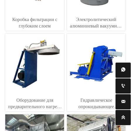
Коробка фильтрации с
Электролитический
глубоким слоем
алюминиевый вакуумный
перегрузочный ковш


Оборудование для
Гидравлическое

предварительного нагрева
опрокидывающее
вакуумного всасывающего
устройство вакуумного

ковша
перегрузочного ковша