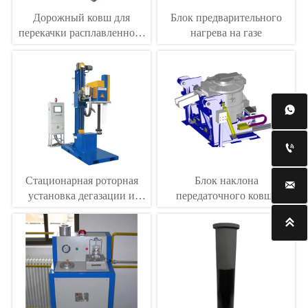
Дорожный ковш для
Блок предварительного
перекачки расплавленного
нагрева на газе
алюминия


Стационарная роторная
Блок наклона

установка дегазации и
передаточного ковша
флюсования
