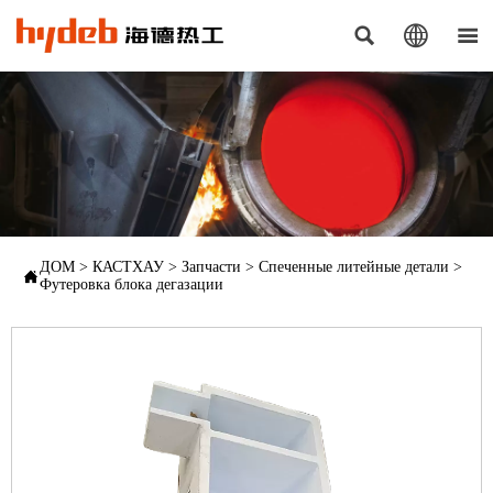



ДОМ
>
КАСТХАУ
>
Запчасти
>
Спеченные литейные детали
>

Футеровка блока дегазации