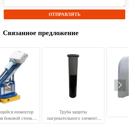
ОТПРАВЛЯТЬ
Связанное предложение


нжектор
Труба защиты
Плотина
й стенки
нагревательного элемента
дегазационной установки