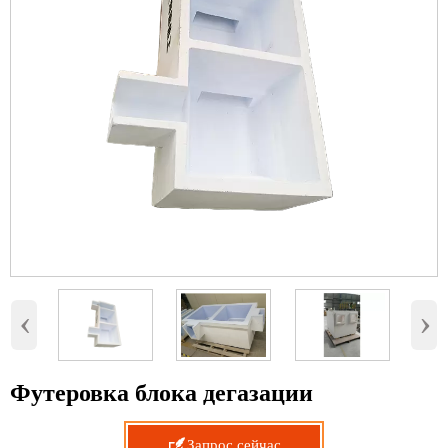
‹
›
Футеровка блока дегазации

Запрос сейчас