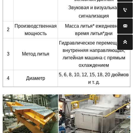
Звуковая и визуальная

сигнализация

Производственная
Масса литья* ежедневное
2
мощность
время литья*дни

Гидравлическое перемещение,
внутренняя направляющая,
3
Метод литья
литейная машина с прямым
охлаждением
5, 6, 8, 10, 12, 15, 18, 20 дюймов
4
Диаметр
и т. д.