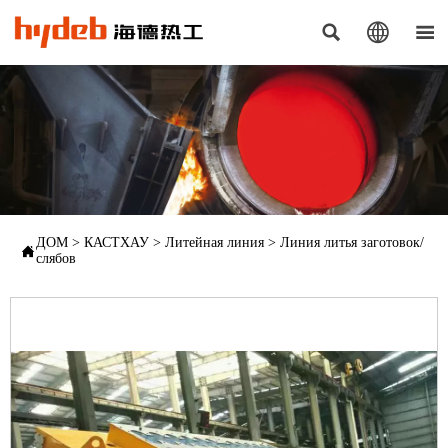



ДОМ
>
КАСТХАУ
>
Литейная линия
>
Линия литья заготовок/

слябов